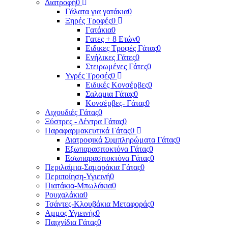
Διατροφή
0
Γάλατα για γατάκια
0
Ξηρές Τροφές
0
Γατάκια
0
Γατες + 8 Ετών
0
Ειδικες Τροφές Γάτας
0
Ενήλικες Γάτες
0
Στειρωμένες Γάτες
0
Υγρές Τροφές
0
Ειδικές Κονσέρβες
0
Σαλαμια Γάτας
0
Κονσέρβες- Γάτας
0
Λιχουδιές Γάτας
0
Ξύστρες - Δέντρα Γάτας
0
Παραφαρμακευτικά Γάτας
0
Διατροφικά Συμπληρώματα Γάτας
0
Εξωπαρασιτοκτόνα Γάτας
0
Εσωπαρασιτοκτόνα Γάτας
0
Περιλαίμια-Σαμαράκια Γάτας
0
Περιποίηση-Υγιεινή
0
Πιατάκια-Μπωλάκια
0
Ρουχαλάκια
0
Τσάντες-Κλουβάκια Μεταφοράς
0
Αμμος Υγιεινής
0
Παιχνίδια Γάτας
0