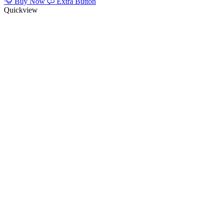
Buy Now
Extra Button
Quickview