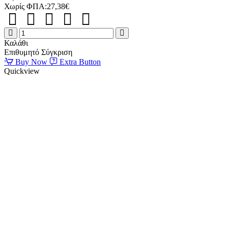
Χωρίς ΦΠΑ:27,38€
ΓΑΤΟΔΕΝΤΡΟ
ANZIO
Καλάθι
NOBBY
Επιθυμητό
Σύγκριση
ΜΑΥΡΟ
Buy Now
Extra Button
40*40*90cm
Quickview