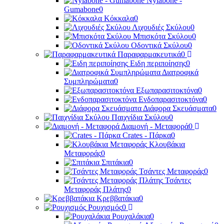
Nylabone -
Gumabone
0
Κόκκαλα
0
Λιχουδιές Σκύλου
0
Μπισκότα Σκύλου
0
Οδοντικά Σκύλου
0
Παραφαρμακευτικά
0
Ειδη περιποίησης
0
Διατροφικά
Συμπληρώματα
0
Εξωπαρασιτοκτόνα
0
Ενδοπαρασιτοκτόνα
0
Διάφορα Σκευάσματα
0
Παιχνίδια Σκύλου
0
Διαμονή - Μεταφορά
0
Crates - Πάρκα
0
Κλουβάκια
Μεταφοράς
0
Σπιτάκια
0
Τσάντες Μεταφοράς
0
Τσάντες
Μεταφοράς Πλάτης
0
Κρεββατάκια
0
Ρουχισμός
0
Ρουχαλάκια
0