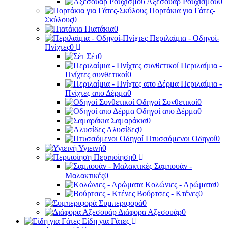
Αξεσουάρ Ρουχισμού
0
Πορτάκια για Γάτες-
Σκύλους
0
Πιατάκια
0
Περιλαίμια - Οδηγοί-
Πνίχτες
0
Σέτ
0
Περιλαίμια -
Πνίχτες συνθετικοί
0
Περιλαίμια -
Πνίχτες απο Δέρμα
0
Οδηγοί Συνθετικοί
0
Οδηγοί απο Δέρμα
0
Σαμαράκια
0
Αλυσίδες
0
Πτυσσόμενοι Οδηγοί
0
Υγιεινή
0
Περιποίηση
0
Σαμπουάν -
Μαλακτικές
0
Κολώνιες - Αρώματα
0
Βούρτσες - Κτένες
0
Συμπεριφορά
0
Διάφορα Αξεσουάρ
0
Είδη για Γάτες