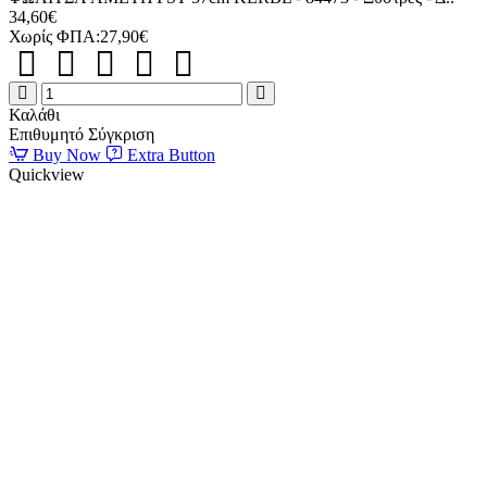
34,60€
Χωρίς ΦΠΑ:27,90€
ΓΑΤΟΔΕΝΤΡΟ
ΜΠΕΖ
Καλάθι
ΜΕ
Επιθυμητό
Σύγκριση
ΦΩΛΙΤΣΑ
Buy Now
Extra Button
AMETHYST
Quickview
57cm
KERBL