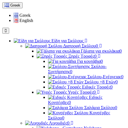
Greek
Greek
English
Είδη για Σκύλους
Διατροφή Σκύλου
0
Γάλατα για σκυλάκια
0
Ξηρές Τροφές
0
Για κουτάβια
0
Σκύλου-
Συντήρησης
0
Σκύλου-Ενέργειας
0
Σκύλου +8 Ετών
0
Ειδικές Τροφές
0
Υγρές Τροφές
0
Ειδικές
Κονσέρβες
0
Σαλάμια Σκύλου
0
Κονσέρβες
Σκύλου
0
Λιχουδιές
0