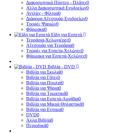
Διακοσμητικά Πόστερ - Πλάτες
0
Αλλα Διακοσμητικά Ενυδρείων
0
Αντλίες - Φίλτρα
0
Διάφορα Αξεσουάρ Ενυδρείων
0
Τροφές Ψαριών
0
Φάρμακα
0
Είδη για Ερπετά
Τερράρια-Χελωνιέρες
0
Αξεσουάρ για Τερράρια
0
Τροφές για Ερπετα-Χελώνες
0
Φάρμακα για Ερπετά-Χελώνες
0
Βιβλία - DVD
Βιβλία για Σκυλιά
0
Βιβλία για Γάτες
0
Βιβλία για Πουλιά
0
Βιβλία για Ψάρια
0
Βιβλία για Τρωκτικά
0
Βιβλία για Ερπετά-Αμφίβια
0
Βιβλία για Μικρά Θηλαστικά
0
Βιβλία για Εντομα
0
DVD
0
Αλλα Βιβλία
0
Περιοδικά
0