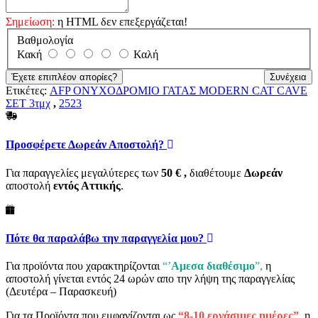
Σημείωση:
η HTML δεν επεξεργάζεται!
Βαθμολογία
Βαθμολογία
Κακή
Καλή
Έχετε επιπλέον απορίες?
Συνέχεια
Ετικέτες:
AFP ΟΝΥΧΟΔΡΟΜΙΟ ΓΑΤΑΣ MODERN CAT CAVE
ΣΕΤ 3τμχ
,
2523
Προσφέρετε Δωρεάν Αποστολή?
Για παραγγελίες μεγαλύτερες των
50
€ ,
διαθέτουμε
Δωρεάν
αποστολή
εντός Αττικής
.
Πότε θα παραλάβω την παραγγελία μου?
Για προϊόντα που χαρακτηρίζονται
“’
Αμεσα διαθέσιμο
”,
η
αποστολή γίνεται εντός 24 ωρών απο την λήψη της παραγγελίας
(Δευτέρα – Παρασκευή)
Για τα Προϊόντα που εμφανίζονται ως
“8-10 εργάσιμες ημέρες”
, η