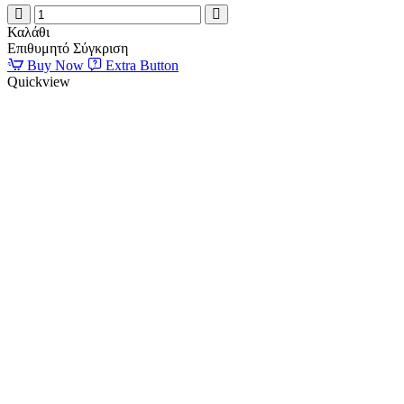
ΓΑΤΟΔΕΝΤΡΟ
ΓΚΡΙ
Καλάθι
ΜΕ
Επιθυμητό
Σύγκριση
ΦΩΛΙΤΣΑ
Buy Now
Extra Button
AMETHYST
Quickview
57cm
KERBL