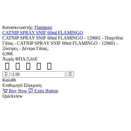
Κατασκευαστής:
Flamingo
CATNIP SPRAY SNIF 60ml FLAMINGO
CATNIP SPRAY SNIF 60ml FLAMINGO - 129601 - Παιχνίδια
Γάτας - CATNIP SPRAY SNIF 60ml FLAMINGO - 129601 -
Ξύστρες - Δέντρα Γάτας..
6,96€
Χωρίς ΦΠΑ:5,61€
CATNIP
SPRAY
Καλάθι
SNIF
Επιθυμητό
Σύγκριση
60ml
Buy Now
Extra Button
FLAMINGO
Quickview