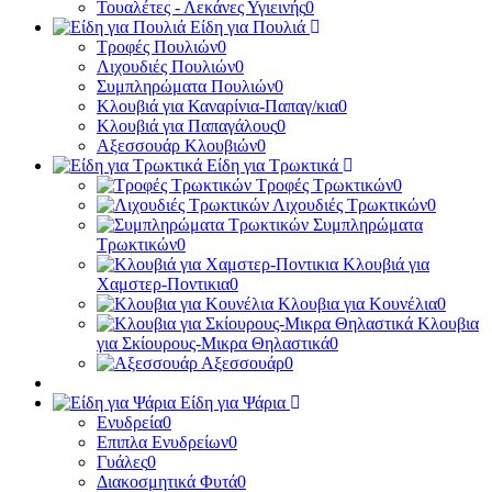
Τουαλέτες - Λεκάνες Υγιεινής
0
Είδη για Πουλιά
Τροφές Πουλιών
0
Λιχουδιές Πουλιών
0
Συμπληρώματα Πουλιών
0
Κλουβιά για Καναρίνια-Παπαγ/κια
0
Κλουβιά για Παπαγάλους
0
Αξεσσουάρ Κλουβιών
0
Είδη για Τρωκτικά
Τροφές Τρωκτικών
0
Λιχουδιές Τρωκτικών
0
Συμπληρώματα
Τρωκτικών
0
Κλουβιά για
Χαμστερ-Ποντικια
0
Κλουβια για Κουνέλια
0
Κλουβια
για Σκίουρους-Μικρα Θηλαστικά
0
Αξεσσουάρ
0
Είδη για Ψάρια
Ενυδρεία
0
Επιπλα Ενυδρείων
0
Γυάλες
0
Διακοσμητικά Φυτά
0