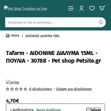
Αναζήτηση
σε
όλο
AIDONINE ΔΙΑΛΥΜΑ 15ML
το
home
κατάστημα
...
Tafarm - AIDONINE ΔΙΑΛΥΜΑ 15ML -
ΠΟΥΛΙΑ - 30788 - Pet shop Petsite.gr
0 αξιολογήσεις
•
Γράψτε μια αξιολόγηση
4,70€
Διαθεσιμότητα:
Άμεσα Διαθέσιμο