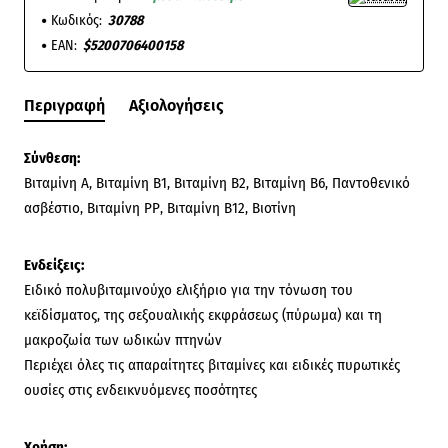
Κωδικός:
30788
EAN:
$5200706400158
Περιγραφή
Αξιολογήσεις
Σύνθεση:
Βιταμίνη Α, Βιταμίνη Β1, Βιταμίνη Β2, Βιταμίνη Β6, Παντοθενικό
ασβέστιο, Βιταμίνη ΡΡ, Βιταμίνη Β12, Βιοτίνη
Ενδείξεις:
Ειδικό πολυβιταμινούχο ελιξήριο για την τόνωση του
κεϊδίσματος, της σεξουαλικής εκφράσεως (πύρωμα) και τη
μακροζωία των ωδικών πτηνών
Περιέχει όλες τις απαραίτητες βιταμίνες και ειδικές πυρωτικές
ουσίες στις ενδεικνυόμενες ποσότητες
Χρήση: