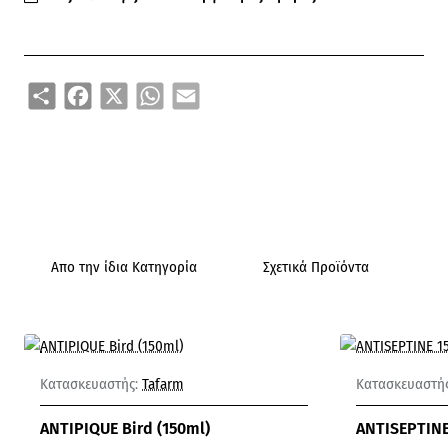
Share
Facebook
X
WhatsApp
Email
Απο την ίδια Κατηγορία
Σχετικά Προϊόντα
Ά
Κατασκευαστής:
Tafarm
Κατασκευαστής
ANTIPIQUE Bird (150ml)
ANTISEPTINE