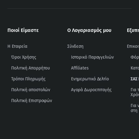
Ποιοί Είμαστε
Ο Λογαριασμός μου
Εξυπ
Η Εταιρεία
Σύνδεση
Επικο
Όροι Χρήσης
Ιστορικό Παραγγελιών
Φόρ
Πολιτική Απορρήτου
Affiliates
Κατ
Τρόποι Πληρωμής
Ενημερωτικό Δελτίο
ΣΑΣ
Πολιτική αποστολών
Αγορά Δωροεπιταγής
Για 
Χρό
Πολιτική Επιστροφών
Για 
στη