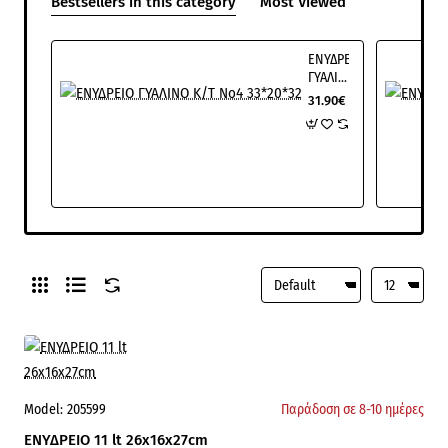
Bestsellers in this category
Most Viewed
ΕΝΥΔΡΕΙΟ
ΓΥΑΛΙΝΟ
Κ/Τ
31.90€
Νο4
33*20*32
Model:
205599
Παράδοση σε 8-10 ημέρες
ΕΝΥΔΡΕΙΟ 11 lt 26x16x27cm