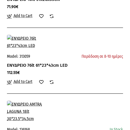
71.90€
Add to Cart
Model:
313059
Παράδοση σε 8-10 ημέρες
ΕΝΥΔΡΕΙΟ 76lt 61*23*43cm LED
112.55€
Add to Cart
Model:
136168
In Stock