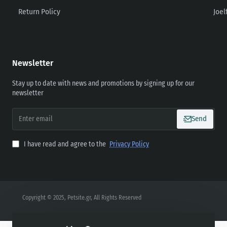
Return Policy
Joel
Newsletter
Stay up to date with news and promotions by signing up for our
newsletter
Enter
Send
email
I have read and agree to the
Privacy Policy
Copyright © 2025, Petsite.gr, All Rights Reserved