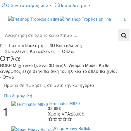
Ο λογαριασμός μου
Περισσότερα
Αναζήτηση
σε
Για τον Ιδιοκτήτη
3D Κατασκευές
όλο
h
3D Ξύλινες Κατασκευές
Όπλα
το
o
Όπλα
κατάστημα
m
ROKR Μηχανικό ξύλινο 3D παζλ Weapon Model. Κάθε
...
e
άνθρωπος είχε στην παιδική του ηλικία το όπλο παιχνίδι
- Όπλα
Πρώτα σε πωλήσεις σε αυτή την κατηγορία
Πιο δημοφιλή
Terminator M870
32,98€
Χωρίς ΦΠΑ:26,60€
Siege Heavy Ballista