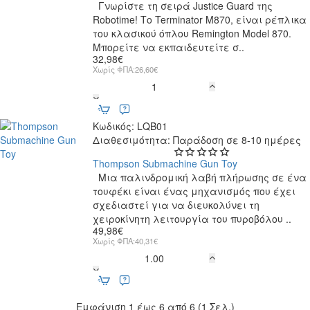
Γνωρίστε τη σειρά Justice Guard της
Robotime! Το Terminator M870, είναι ρέπλικα
του κλασικού όπλου Remington Model 870.
Μπορείτε να εκπαιδευτείτε σ..
32,98€
Χωρίς ΦΠΑ:26,60€
Terminator
M870
Κωδικός:
LQB01
Διαθεσιμότητα:
Παράδοση σε 8-10 ημέρες
Thompson Submachine Gun Toy
Μια παλινδρομική λαβή πλήρωσης σε ένα
τουφέκι είναι ένας μηχανισμός που έχει
σχεδιαστεί για να διευκολύνει τη
χειροκίνητη λειτουργία του πυροβόλου ..
49,98€
Χωρίς ΦΠΑ:40,31€
Thompson
Submachine
Gun
Toy
Εμφάνιση 1 έως 6 από 6 (1 Σελ.)