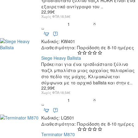
τρισδιάστατο ξύλινο παζλ ROKR είναι ένα
εξαιρετικό αντίγραφο του ..
22,99€
Χωρίς ΦΠΑ:18,54€
Medieval
Wheeled
Cannon
Κωδικός:
KW401
Διαθεσιμότητα:
Παράδοση σε 8-10 ημέρες
Siege Heavy Ballista
Πρόκειται για ένα τρισδιάστατο ξύλινο
παζλ μπαλίστα μιας αρχαίας πολιορκίας
στο πεδίο της μάχης. Κλιμακώνεται
σύμφωνα με το αρχικό ballista και στην ε..
22,99€
Χωρίς ΦΠΑ:18,54€
Siege
Heavy
Ballista
Κωδικός:
LQ501
Διαθεσιμότητα:
Παράδοση σε 8-10 ημέρες
Terminator M870