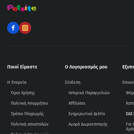
Ποιοί Είμαστε
Ο Λογαριασμός μου
Εξυπ
Η Εταιρεία
Σύνδεση
Επικο
Όροι Χρήσης
Ιστορικό Παραγγελιών
Φόρ
Πολιτική Απορρήτου
Affiliates
Κατ
Τρόποι Πληρωμής
Ενημερωτικό Δελτίο
ΣΑΣ
Πολιτική αποστολών
Αγορά Δωροεπιταγής
Για 
Χρό