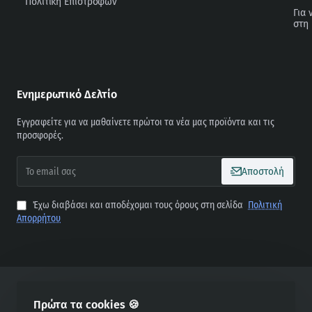
Πολιτική Επιστροφών
Για 
στη
Ενημερωτικό Δελτίο
Εγγραφείτε για να μαθαίνετε πρώτοι τα νέα μας προϊόντα και τις
προσφορές.
To
Αποστολή
email
σας
Έχω διαβάσει και αποδέχομαι τους όρους στη σελίδα
Πολιτική
Απορρήτου
Copyright © 2025, Petsite.gr, All Rights Reserved
Πρώτα τα cookies 🍪