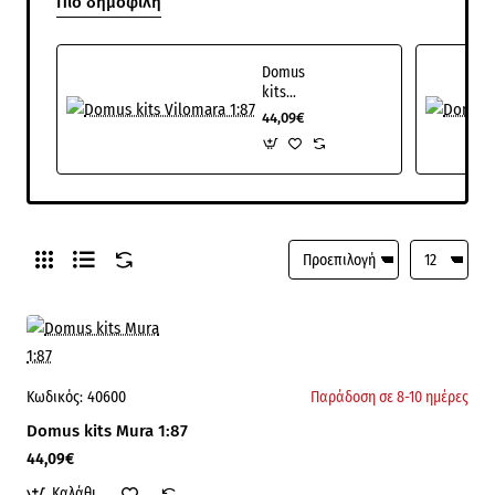
Πιο δημοφιλή
Domus
kits
Vilomara
44,09€
1:87
Κωδικός:
40600
Παράδοση σε 8-10 ημέρες
Domus kits Mura 1:87
44,09€
Καλάθι