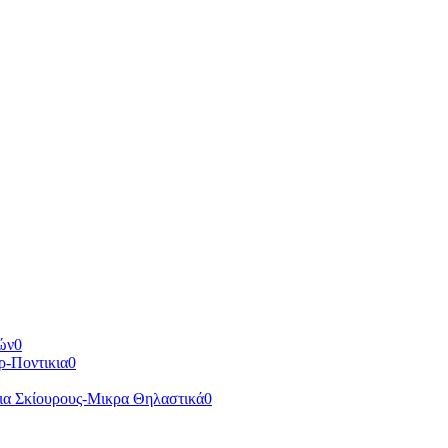
ών
0
ρ-Ποντικια
0
ια Σκίουρους-Μικρα Θηλαστικά
0