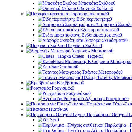
Μπισκότα Σκύλου
0
Οδοντικά Σκύλου
0
Παραφαρμακευτικά
0
Ειδη περιποίησης
0
Διατροφικά Συμπλ
Εξωπαρασιτοκτόνα
0
Ενδοπαρασιτοκτόνα
0
Διάφορα Σκευάσματα
0
Παιχνίδια Σκύλου
0
Διαμονή - Μεταφορά
0
Crates - Πάρκα
0
Κλουβάκια Μεταφοράς
Σπιτάκια
0
Τσάντες Μεταφοράς
0
Τσάντες Μεταφορ
Κρεββατάκια
0
Ρουχισμός
0
Ρουχαλάκια
0
Αξεσουάρ Ρουχισμού
0
Πορτάκια για Γάτες-Σκ
Πιατάκια
0
Περιλαίμια - Οδηγοί-Πν
Σέτ
0
Περιλαίμια - 
Περιλαίμια - 