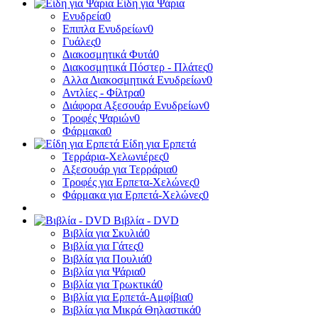
Είδη για Ψάρια
Ενυδρεία
0
Επιπλα Ενυδρείων
0
Γυάλες
0
Διακοσμητικά Φυτά
0
Διακοσμητικά Πόστερ - Πλάτες
0
Αλλα Διακοσμητικά Ενυδρείων
0
Αντλίες - Φίλτρα
0
Διάφορα Αξεσουάρ Ενυδρείων
0
Τροφές Ψαριών
0
Φάρμακα
0
Είδη για Ερπετά
Τερράρια-Χελωνιέρες
0
Αξεσουάρ για Τερράρια
0
Τροφές για Ερπετα-Χελώνες
0
Φάρμακα για Ερπετά-Χελώνες
0
Βιβλία - DVD
Βιβλία για Σκυλιά
0
Βιβλία για Γάτες
0
Βιβλία για Πουλιά
0
Βιβλία για Ψάρια
0
Βιβλία για Τρωκτικά
0
Βιβλία για Ερπετά-Αμφίβια
0
Βιβλία για Μικρά Θηλαστικά
0