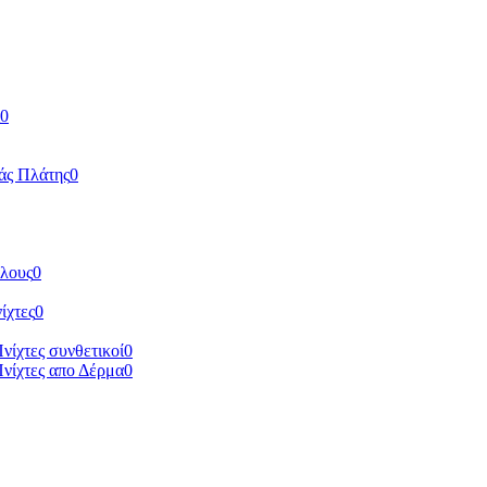
0
άς Πλάτης
0
ύλους
0
ίχτες
0
Πνίχτες συνθετικοί
0
Πνίχτες απο Δέρμα
0