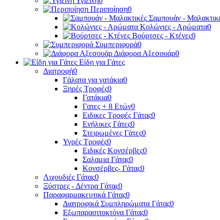
Υγιεινή
0
Περιποίηση
0
Σαμπουάν - Μαλακτικ
Κολώνιες - Αρώματα
0
Βούρτσες - Κτένες
0
Συμπεριφορά
0
Διάφορα Αξεσουάρ
0
Είδη για Γάτες
Διατροφή
0
Γάλατα για γατάκια
0
Ξηρές Τροφές
0
Γατάκια
0
Γατες + 8 Ετών
0
Ειδικες Τροφές Γάτας
0
Ενήλικες Γάτες
0
Στειρωμένες Γάτες
0
Υγρές Τροφές
0
Ειδικές Κονσέρβες
0
Σαλαμια Γάτας
0
Κονσέρβες- Γάτας
0
Λιχουδιές Γάτας
0
Ξύστρες - Δέντρα Γάτας
0
Παραφαρμακευτικά Γάτας
0
Διατροφικά Συμπληρώματα Γάτας
0
Εξωπαρασιτοκτόνα Γάτας
0