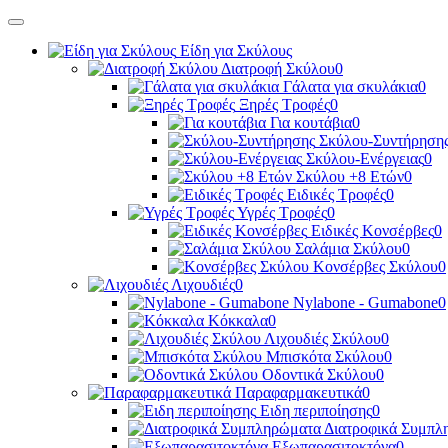
Είδη για Σκύλους
Διατροφή Σκύλου
0
Γάλατα για σκυλάκια
0
Ξηρές Τροφές
0
Για κουτάβια
0
Σκύλου-Συντήρηση
Σκύλου-Ενέργειας
0
Σκύλου +8 Ετών
0
Ειδικές Τροφές
0
Υγρές Τροφές
0
Ειδικές Κονσέρβες
0
Σαλάμια Σκύλου
0
Κονσέρβες Σκύλου
0
Λιχουδιές
0
Nylabone - Gumabone
0
Κόκκαλα
0
Λιχουδιές Σκύλου
0
Μπισκότα Σκύλου
0
Οδοντικά Σκύλου
0
Παραφαρμακευτικά
0
Ειδη περιποίησης
0
Διατροφικά Συμπλ
Εξωπαρασιτοκτόνα
0