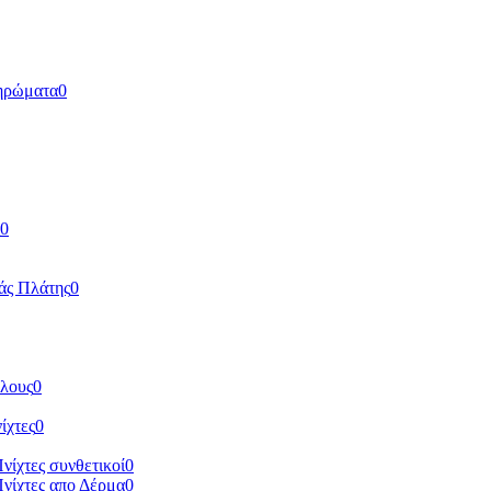
ηρώματα
0
0
άς Πλάτης
0
ύλους
0
ίχτες
0
Πνίχτες συνθετικοί
0
Πνίχτες απο Δέρμα
0