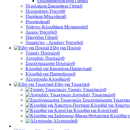
Εσωπαρασιτοκτόνα Γάτας
0
Περιλαίμια-Σαμαράκια Γάτας
0
Περιποίηση-Υγιεινή
0
Πιατάκια-Μπωλάκια
0
Ρουχαλάκια
0
Τσάντες-Κλουβάκια Μεταφοράς
0
Αμμος Υγιεινής
0
Παιχνίδια Γάτας
0
Τουαλέτες - Λεκάνες Υγιεινής
0
Είδη για Πουλιά
Τροφές Πουλιών
0
Λιχουδιές Πουλιών
0
Συμπληρώματα Πουλιών
0
Κλουβιά για Καναρίνια-Παπαγ/κια
0
Κλουβιά για Παπαγάλους
0
Αξεσσουάρ Κλουβιών
0
Είδη για Τρωκτικά
Τροφές Τρωκτικών
0
Λιχουδιές Τρωκτικών
0
Συμπληρώματα Τρωκτικ
Κλουβιά για Χαμστε
Κλουβια για Κουνέλια
0
Κλουβια γ
Αξεσσουάρ
0