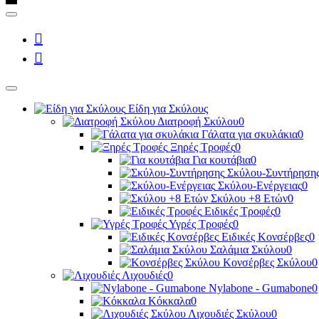
Είδη για Σκύλους
Διατροφή Σκύλου
0
Γάλατα για σκυλάκια
0
Ξηρές Τροφές
0
Για κουτάβια
0
Σκύλου-Συντήρηση
Σκύλου-Ενέργειας
0
Σκύλου +8 Ετών
0
Ειδικές Τροφές
0
Υγρές Τροφές
0
Ειδικές Κονσέρβες
0
Σαλάμια Σκύλου
0
Κονσέρβες Σκύλου
0
Λιχουδιές
0
Nylabone - Gumabone
0
Κόκκαλα
0
Λιχουδιές Σκύλου
0