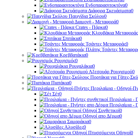
Ενδοπαρασιτοκτόνα
0
Διάφορα Σκευάσματα
0
Παιχνίδια Σκύλου
0
Διαμονή - Μεταφορά
0
Crates - Πάρκα
0
Κλουβάκια Μεταφοράς
Σπιτάκια
0
Τσάντες Μεταφοράς
0
Τσάντες Μεταφορ
Κρεββατάκια
0
Ρουχισμός
0
Ρουχαλάκια
0
Αξεσουάρ Ρουχισμού
0
Πορτάκια για Γάτες-Σκ
Πιατάκια
0
Περιλαίμια - Οδηγοί-Πν
Σέτ
0
Περιλαίμια - 
Περιλαίμια - 
Οδηγοί Συνθετικοί
0
Οδηγοί απο Δέρμα
0
Σαμαράκια
0
Αλυσίδες
0
Πτυσσόμενοι Οδηγοί
0