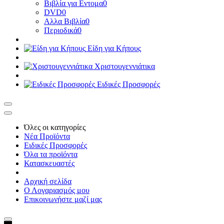
Βιβλία για Εντομα
0
DVD
0
Αλλα Βιβλία
0
Περιοδικά
0
Είδη για Κήπους
Χριστουγεννιάτικα
Ειδικές Προσφορές
Όλες οι κατηγορίες
Νέα Προϊόντα
Ειδικές Προσφορές
Όλα τα προϊόντα
Κατασκευαστές
Αρχική σελίδα
Ο Λογαριασμός μου
Επικοινωνήστε μαζί μας