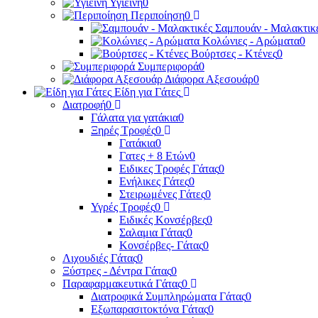
Υγιεινή
0
Περιποίηση
0
Σαμπουάν - Μαλακτικ
Κολώνιες - Αρώματα
0
Βούρτσες - Κτένες
0
Συμπεριφορά
0
Διάφορα Αξεσουάρ
0
Είδη για Γάτες
Διατροφή
0
Γάλατα για γατάκια
0
Ξηρές Τροφές
0
Γατάκια
0
Γατες + 8 Ετών
0
Ειδικες Τροφές Γάτας
0
Ενήλικες Γάτες
0
Στειρωμένες Γάτες
0
Υγρές Τροφές
0
Ειδικές Κονσέρβες
0
Σαλαμια Γάτας
0
Κονσέρβες- Γάτας
0
Λιχουδιές Γάτας
0
Ξύστρες - Δέντρα Γάτας
0
Παραφαρμακευτικά Γάτας
0
Διατροφικά Συμπληρώματα Γάτας
0
Εξωπαρασιτοκτόνα Γάτας
0