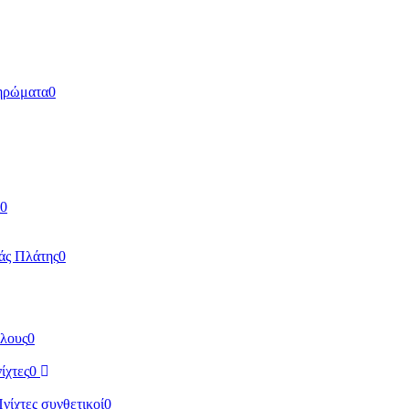
ηρώματα
0
0
άς Πλάτης
0
ύλους
0
ίχτες
0
Πνίχτες συνθετικοί
0