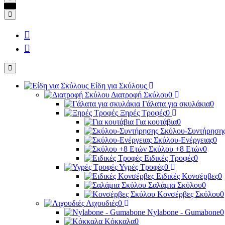
Είδη για Σκύλους
Διατροφή Σκύλου
0
Γάλατα για σκυλάκια
0
Ξηρές Τροφές
0
Για κουτάβια
0
Σκύλου-Συντήρηση
Σκύλου-Ενέργειας
0
Σκύλου +8 Ετών
0
Ειδικές Τροφές
0
Υγρές Τροφές
0
Ειδικές Κονσέρβες
0
Σαλάμια Σκύλου
0
Κονσέρβες Σκύλου
0
Λιχουδιές
0
Nylabone - Gumabone
0
Κόκκαλα
0