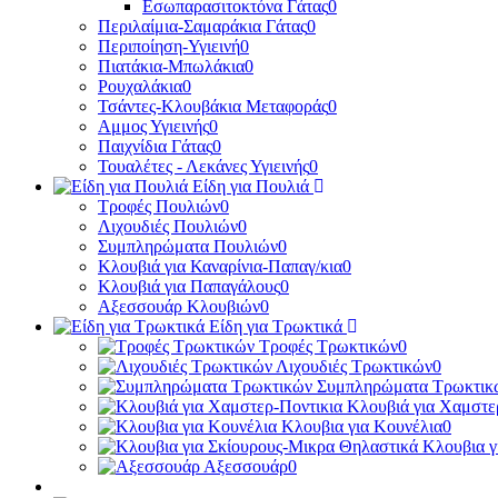
Εσωπαρασιτοκτόνα Γάτας
0
Περιλαίμια-Σαμαράκια Γάτας
0
Περιποίηση-Υγιεινή
0
Πιατάκια-Μπωλάκια
0
Ρουχαλάκια
0
Τσάντες-Κλουβάκια Μεταφοράς
0
Αμμος Υγιεινής
0
Παιχνίδια Γάτας
0
Τουαλέτες - Λεκάνες Υγιεινής
0
Είδη για Πουλιά
Τροφές Πουλιών
0
Λιχουδιές Πουλιών
0
Συμπληρώματα Πουλιών
0
Κλουβιά για Καναρίνια-Παπαγ/κια
0
Κλουβιά για Παπαγάλους
0
Αξεσσουάρ Κλουβιών
0
Είδη για Τρωκτικά
Τροφές Τρωκτικών
0
Λιχουδιές Τρωκτικών
0
Συμπληρώματα Τρωκτικ
Κλουβιά για Χαμστε
Κλουβια για Κουνέλια
0
Κλουβια γ
Αξεσσουάρ
0