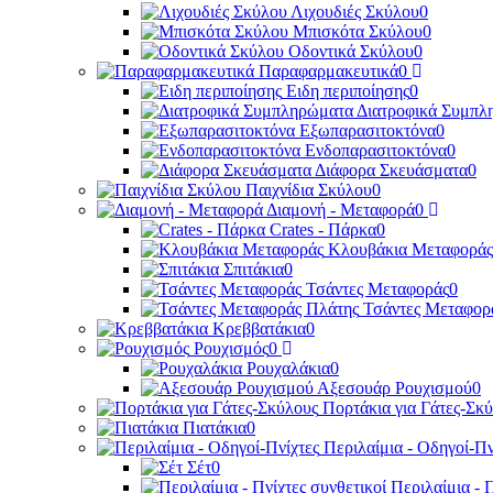
Λιχουδιές Σκύλου
0
Μπισκότα Σκύλου
0
Οδοντικά Σκύλου
0
Παραφαρμακευτικά
0
Ειδη περιποίησης
0
Διατροφικά Συμπλ
Εξωπαρασιτοκτόνα
0
Ενδοπαρασιτοκτόνα
0
Διάφορα Σκευάσματα
0
Παιχνίδια Σκύλου
0
Διαμονή - Μεταφορά
0
Crates - Πάρκα
0
Κλουβάκια Μεταφοράς
Σπιτάκια
0
Τσάντες Μεταφοράς
0
Τσάντες Μεταφορ
Κρεββατάκια
0
Ρουχισμός
0
Ρουχαλάκια
0
Αξεσουάρ Ρουχισμού
0
Πορτάκια για Γάτες-Σκ
Πιατάκια
0
Περιλαίμια - Οδηγοί-Πν
Σέτ
0
Περιλαίμια - 