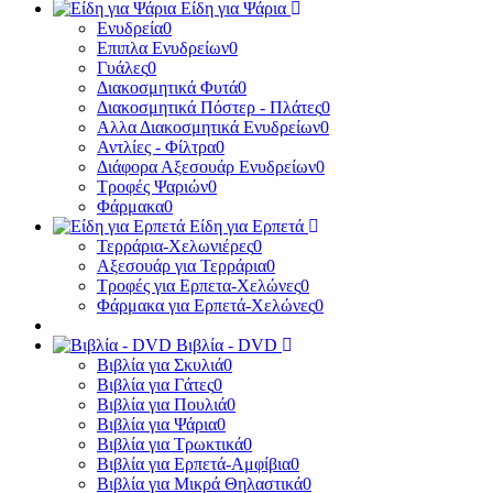
Είδη για Ψάρια
Ενυδρεία
0
Επιπλα Ενυδρείων
0
Γυάλες
0
Διακοσμητικά Φυτά
0
Διακοσμητικά Πόστερ - Πλάτες
0
Αλλα Διακοσμητικά Ενυδρείων
0
Αντλίες - Φίλτρα
0
Διάφορα Αξεσουάρ Ενυδρείων
0
Τροφές Ψαριών
0
Φάρμακα
0
Είδη για Ερπετά
Τερράρια-Χελωνιέρες
0
Αξεσουάρ για Τερράρια
0
Τροφές για Ερπετα-Χελώνες
0
Φάρμακα για Ερπετά-Χελώνες
0
Βιβλία - DVD
Βιβλία για Σκυλιά
0
Βιβλία για Γάτες
0
Βιβλία για Πουλιά
0
Βιβλία για Ψάρια
0
Βιβλία για Τρωκτικά
0
Βιβλία για Ερπετά-Αμφίβια
0
Βιβλία για Μικρά Θηλαστικά
0