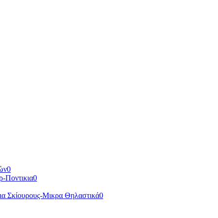
ών
0
ρ-Ποντικια
0
ια Σκίουρους-Μικρα Θηλαστικά
0