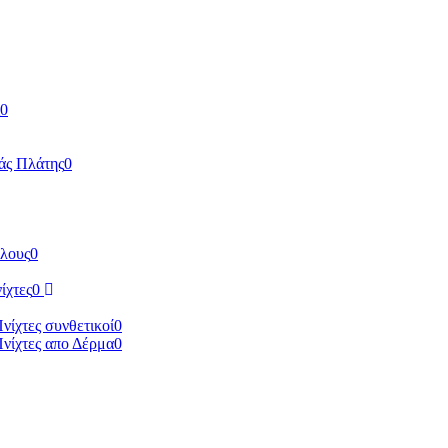
0
άς Πλάτης
0
ύλους
0
ίχτες
0
Πνίχτες συνθετικοί
0
Πνίχτες απο Δέρμα
0