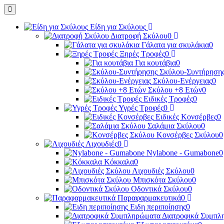
Είδη για Σκύλους
Διατροφή Σκύλου
0
Γάλατα για σκυλάκια
0
Ξηρές Τροφές
0
Για κουτάβια
0
Σκύλου-Συντήρηση
Σκύλου-Ενέργειας
0
Σκύλου +8 Ετών
0
Ειδικές Τροφές
0
Υγρές Τροφές
0
Ειδικές Κονσέρβες
0
Σαλάμια Σκύλου
0
Κονσέρβες Σκύλου
0
Λιχουδιές
0
Nylabone - Gumabone
0
Κόκκαλα
0
Λιχουδιές Σκύλου
0
Μπισκότα Σκύλου
0
Οδοντικά Σκύλου
0
Παραφαρμακευτικά
0
Ειδη περιποίησης
0
Διατροφικά Συμπλ