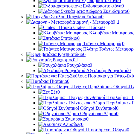
Εξωπαρασιτοκτόνα
0
Ενδοπαρασιτοκτόνα
0
Διάφορα Σκευάσματα
0
Παιχνίδια Σκύλου
0
Διαμονή - Μεταφορά
0
Crates - Πάρκα
0
Κλουβάκια Μεταφοράς
Σπιτάκια
0
Τσάντες Μεταφοράς
0
Τσάντες Μεταφορ
Κρεββατάκια
0
Ρουχισμός
0
Ρουχαλάκια
0
Αξεσουάρ Ρουχισμού
0
Πορτάκια για Γάτες-Σκ
Πιατάκια
0
Περιλαίμια - Οδηγοί-Πν
Σέτ
0
Περιλαίμια - 
Περιλαίμια - 
Οδηγοί Συνθετικοί
0
Οδηγοί απο Δέρμα
0
Σαμαράκια
0
Αλυσίδες
0
Πτυσσόμενοι Οδηγοί
0