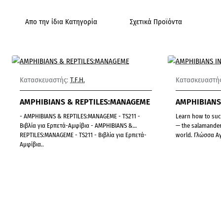
Απο την ίδια Κατηγορία
Σχετικά Προϊόντα
-59%
Κατασκευαστής:
T.F.H.
Κατασκευαστής
AMPHIBIANS & REPTILES:MANAGEME
AMPHIBIANS 
- AMPHIBIANS & REPTILES:MANAGEME - TS211 -
Learn how to successfully keep
Βιβλία για Ερπετά-Αμφίβια - AMPHIBIANS &
— the salamanders, frogs, and caecilians of the
REPTILES:MANAGEME - TS211 - Βιβλία για Ερπετά-
world. Γλώσσα Α
Αμφίβια..