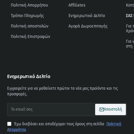
Πολιτική Απορρήτου
Affiliates
Κατ
Τρόποι Πληρωμής
Ενημερωτικό Δελτίο
ΣΑΣ
Πολιτική αποστολών
Αγορά Δωροεπιταγής
Για 
Χρό
Πολιτική Επιστροφών
Για 
στη
Ενημερωτικό Δελτίο
Εγγραφείτε για να μαθαίνετε πρώτοι τα νέα μας προϊόντα και τις
προσφορές.
To
Αποστολή
email
σας
Έχω διαβάσει και αποδέχομαι τους όρους στη σελίδα
Πολιτική
Απορρήτου