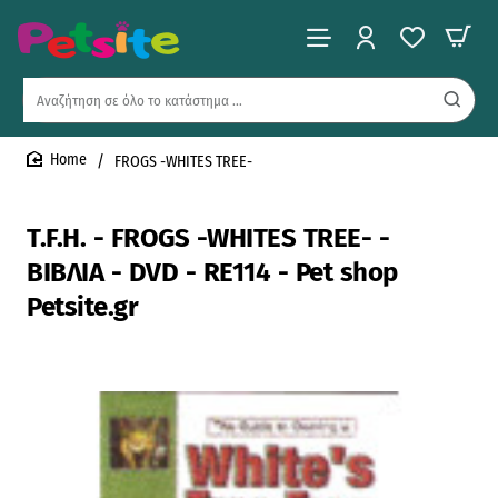
Αναζήτηση
σε
όλο
FROGS -WHITES TREE-
το
home
κατάστημα
...
T.F.H. - FROGS -WHITES TREE- -
ΒΙΒΛΙΑ - DVD - RE114 - Pet shop
Petsite.gr