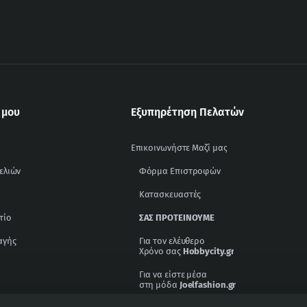
 μου
Εξυπηρέτηση Πελατών
Επικοινωνήστε Μαζί μας
ελιών
Φόρμα Επιστροφών
Κατασκευαστές
τίο
ΣΑΣ ΠΡΟΤΕΊΝΟΥΜΕ
αγής
Για τον ελέυθερο
Χρόνο σας
Hobbycity.gr
Για να είστε μέσα
στη μόδα
Joelfashion.gr