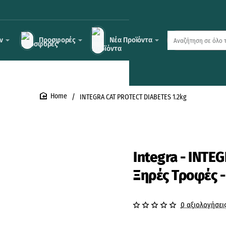
ν
Προσφορές
Νέα Προϊόντα
Αναζήτηση
σε
όλο
το
κατάστημα
...
INTEGRA CAT PROTECT DIABETES 1.2kg
home
Integra - INTE
Ξηρές Τροφές -
0 αξιολογήσει