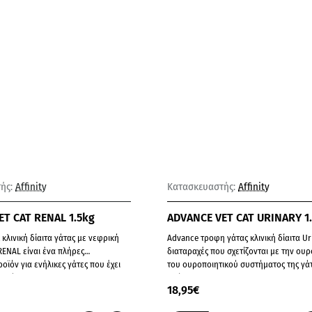
Παράδοση σε 8-10 ημέρες
ής:
Affinity
Κατασκευαστής:
Affinity
T CAT RENAL 1.5kg
ADVANCE VET CAT URINARY 1
κλινική δίαιτα γάτας με νεφρική
Advance τροφη γάτας κλινική δίαιτα Ur
RENAL είναι ένα πλήρες
διαταραχές που σχετίζονται με την ουρολιθίαση
ροϊόν για ενήλικες γάτες που έχει
του ουροποιητικού συστήματος της γάτας και
ριορισμένη αλλά ..
πρόληψ..
18,95€