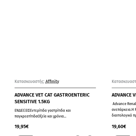
Παράδοση σε 8-10 ημέρες
Κατασκευαστής:
Affinity
Κατασκευαστ
ADVANCE VET CAT GASTROENTERIC
ADVANCE VE
SENSITIVE 1.5KG
Advance Renal 
ανεπάρκεια.Η 
ΕΝΔΕΙΞΕΙΣΕντερίτιδα γαστρίτιδα και
διαιτολογικό π
παγκρεατίτιδαΟξεία και χρόνια
πε
διάρροιαεμετόςΚακή πέψη / κακή
19,95€
19,60€
απορρόφησηΔυσανεξία σε συστατικά ή θρεπτικά
συστατικάΕ..