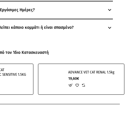
 Εργάσιμες Ημέρες?
λείπει κάποιο κομμάτι ή είναι σπασμένο?
πό τον Ίδιο Κατασκευαστή
CAT
ADVANCE VET CAT RENAL 1.5kg
 SENSITIVE 1.5KG
19,60€
pp
mail