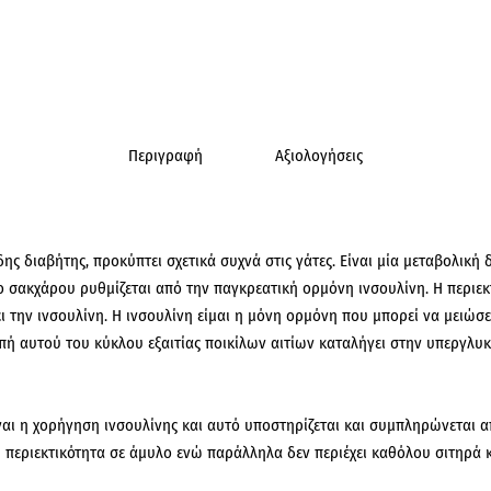
Περιγραφή
Αξιολογήσεις
 διαβήτης, προκύπτει σχετικά συχνά στις γάτες. Είναι μία μεταβολική δ
ο σακχάρου ρυθμίζεται από την παγκρεατική ορμόνη ινσουλίνη. Η περιε
 την ινσουλίνη. Η ινσουλίνη είμαι η μόνη ορμόνη που μπορεί να μειώσ
ή αυτού του κύκλου εξαιτίας ποικίλων αιτίων καταλήγει στην υπεργλυκα
ίναι η χορήγηση ινσουλίνης και αυτό υποστηρίζεται και συμπληρώνεται 
λή περιεκτικότητα σε άμυλο ενώ παράλληλα δεν περιέχει καθόλου σιτηρά κ