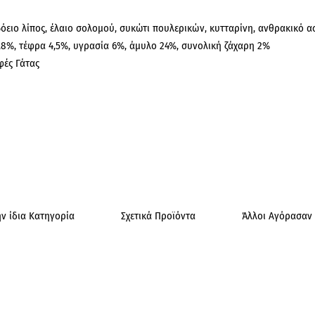
 βόειο λίπος, έλαιο σολομού, συκώτι πουλερικών, κυτταρίνη, ανθρακικό 
2,8%, τέφρα 4,5%, υγρασία 6%, άμυλο 24%, συνολική ζάχαρη 2%
φές Γάτας
ν ίδια Κατηγορία
Σχετικά Προϊόντα
Άλλοι Αγόρασαν 