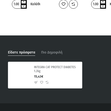
Καλάθι
ADVANCE
ADVANCE
VET
VET
CAT
CAT
GASTROENTERIC
RENAL
SENSITIVE
1.5kg
1.5KG
Είδατε πρόσφατα
Πιο Δημοφιλή
INTEGRA CAT PROTECT DIABETES
1.2kg
15,43€