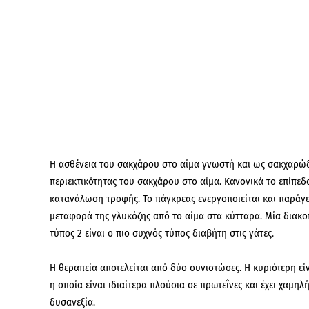
Η ασθένεια του σακχάρου στο αίμα γνωστή και ως σακχαρώδης
περιεκτικότητας του σακχάρου στο αίμα. Κανονικά το επίπεδ
κατανάλωση τροφής. Το πάγκρεας ενεργοποιείται και παράγει
μεταφορά της γλυκόζης από το αίμα στα κύτταρα. Μία διακοπ
τύπος 2 είναι ο πιο συχνός τύπος διαβήτη στις γάτες.
Η θεραπεία αποτελείται από δύο συνιστώσες. Η κυριότερη ε
η οποία είναι ιδιαίτερα πλούσια σε πρωτεΐνες και έχει χαμη
δυσανεξία.