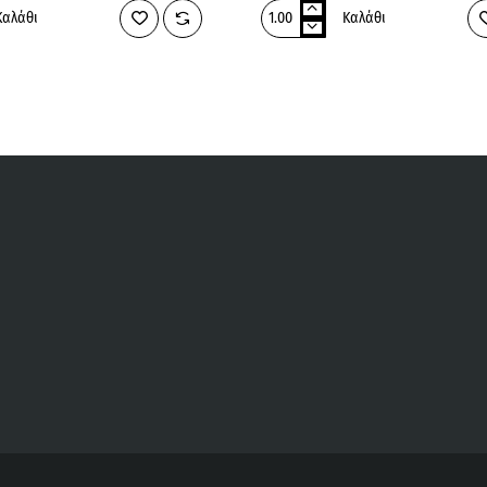
Καλάθι
Καλάθι
ADVANCE
VET
CAT
URINARY
1.5kg