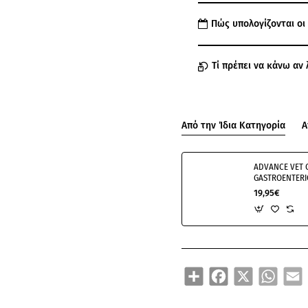
Πώς υπολογίζονται οι
Τί πρέπει να κάνω αν 
Από την Ίδια Κατηγορία
Α
ADVANCE VET 
GASTROENTERIC
19,95€
Share
Facebook
X
WhatsA
E