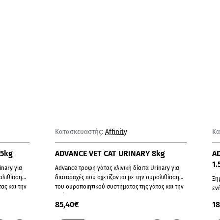
Παράδοση σε 8-10 ημέρες
Κατασκευαστής:
Affinity
Κα
.5kg
ADVANCE VET CAT URINARY 8kg
A
1.
inary για
Advance τροφη γάτας κλινική δίαιτα Urinary για
διαταραχές που σχετίζονται με την ουρολιθίαση
Ξη
 την
του ουροποιητικού συστήματος της γάτας και την
ενή
πρόληψ..
ισ
85,40€
18
απ