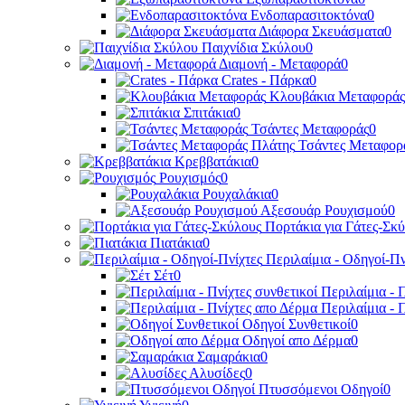
Ενδοπαρασιτοκτόνα
0
Διάφορα Σκευάσματα
0
Παιχνίδια Σκύλου
0
Διαμονή - Μεταφορά
0
Crates - Πάρκα
0
Κλουβάκια Μεταφοράς
Σπιτάκια
0
Τσάντες Μεταφοράς
0
Τσάντες Μεταφορ
Κρεββατάκια
0
Ρουχισμός
0
Ρουχαλάκια
0
Αξεσουάρ Ρουχισμού
0
Πορτάκια για Γάτες-Σκ
Πιατάκια
0
Περιλαίμια - Οδηγοί-Πν
Σέτ
0
Περιλαίμια - 
Περιλαίμια - 
Οδηγοί Συνθετικοί
0
Οδηγοί απο Δέρμα
0
Σαμαράκια
0
Αλυσίδες
0
Πτυσσόμενοι Οδηγοί
0