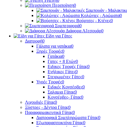
Υγιεινή
0
Περιποίηση
0
Σαμπουάν - Μαλακτικ
Κολώνιες - Αρώματα
0
Βούρτσες - Κτένες
0
Συμπεριφορά
0
Διάφορα Αξεσουάρ
0
Είδη για Γάτες
Διατροφή
0
Γάλατα για γατάκια
0
Ξηρές Τροφές
0
Γατάκια
0
Γατες + 8 Ετών
0
Ειδικες Τροφές Γάτας
0
Ενήλικες Γάτες
0
Στειρωμένες Γάτες
0
Υγρές Τροφές
0
Ειδικές Κονσέρβες
0
Σαλαμια Γάτας
0
Κονσέρβες- Γάτας
0
Λιχουδιές Γάτας
0
Ξύστρες - Δέντρα Γάτας
0
Παραφαρμακευτικά Γάτας
0
Διατροφικά Συμπληρώματα Γάτας
0
Εξωπαρασιτοκτόνα Γάτας
0