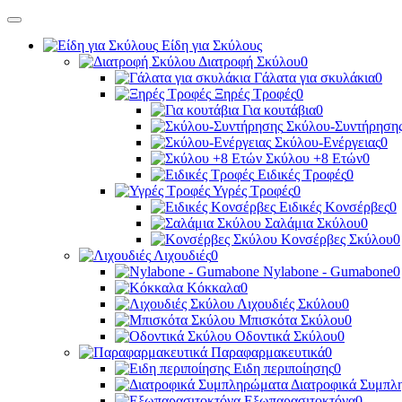
Είδη για Σκύλους
Διατροφή Σκύλου
0
Γάλατα για σκυλάκια
0
Ξηρές Τροφές
0
Για κουτάβια
0
Σκύλου-Συντήρηση
Σκύλου-Ενέργειας
0
Σκύλου +8 Ετών
0
Ειδικές Τροφές
0
Υγρές Τροφές
0
Ειδικές Κονσέρβες
0
Σαλάμια Σκύλου
0
Κονσέρβες Σκύλου
0
Λιχουδιές
0
Nylabone - Gumabone
0
Κόκκαλα
0
Λιχουδιές Σκύλου
0
Μπισκότα Σκύλου
0
Οδοντικά Σκύλου
0
Παραφαρμακευτικά
0
Ειδη περιποίησης
0
Διατροφικά Συμπλ
Εξωπαρασιτοκτόνα
0