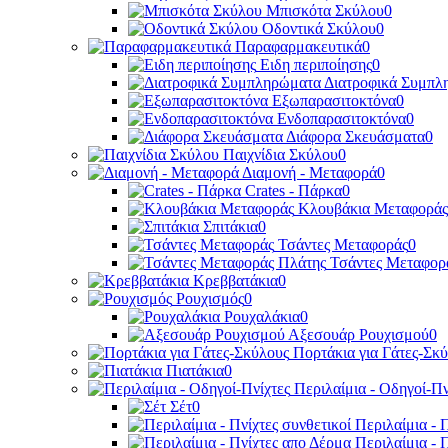
Μπισκότα Σκύλου
0
Οδοντικά Σκύλου
0
Παραφαρμακευτικά
0
Ειδη περιποίησης
0
Διατροφικά Συμπλ
Εξωπαρασιτοκτόνα
0
Ενδοπαρασιτοκτόνα
0
Διάφορα Σκευάσματα
0
Παιχνίδια Σκύλου
0
Διαμονή - Μεταφορά
0
Crates - Πάρκα
0
Κλουβάκια Μεταφοράς
Σπιτάκια
0
Τσάντες Μεταφοράς
0
Τσάντες Μεταφορ
Κρεββατάκια
0
Ρουχισμός
0
Ρουχαλάκια
0
Αξεσουάρ Ρουχισμού
0
Πορτάκια για Γάτες-Σκ
Πιατάκια
0
Περιλαίμια - Οδηγοί-Πν
Σέτ
0
Περιλαίμια - 
Περιλαίμια - 