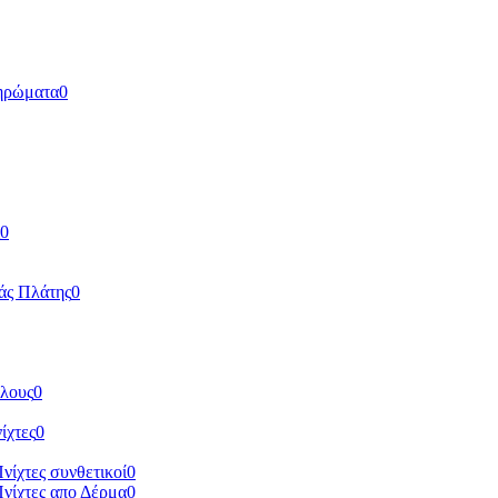
ηρώματα
0
0
άς Πλάτης
0
ύλους
0
ίχτες
0
Πνίχτες συνθετικοί
0
Πνίχτες απο Δέρμα
0