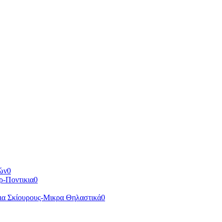
ών
0
ρ-Ποντικια
0
ια Σκίουρους-Μικρα Θηλαστικά
0