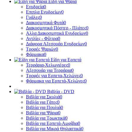
Είδη για Ψάρια
Ενυδρεία
0
Επιπλα Ενυδρείων
0
Γυάλες
0
Διακοσμητικά Φυτά
0
Διακοσμητικά Πόστερ - Πλάτες
0
Αλλα Διακοσμητικά Ενυδρείων
0
Αντλίες - Φίλτρα
0
Διάφορα Αξεσουάρ Ενυδρείων
0
Τροφές Ψαριών
0
Φάρμακα
0
Είδη για Ερπετά
Τερράρια-Χελωνιέρες
0
Αξεσουάρ για Τερράρια
0
Τροφές για Ερπετα-Χελώνες
0
Φάρμακα για Ερπετά-Χελώνες
0
Βιβλία - DVD
Βιβλία για Σκυλιά
0
Βιβλία για Γάτες
0
Βιβλία για Πουλιά
0
Βιβλία για Ψάρια
0
Βιβλία για Τρωκτικά
0
Βιβλία για Ερπετά-Αμφίβια
0
Βιβλία για Μικρά Θηλαστικά
0