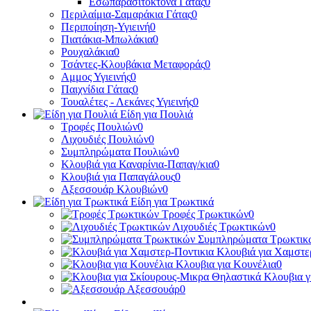
Εσωπαρασιτοκτόνα Γάτας
0
Περιλαίμια-Σαμαράκια Γάτας
0
Περιποίηση-Υγιεινή
0
Πιατάκια-Μπωλάκια
0
Ρουχαλάκια
0
Τσάντες-Κλουβάκια Μεταφοράς
0
Αμμος Υγιεινής
0
Παιχνίδια Γάτας
0
Τουαλέτες - Λεκάνες Υγιεινής
0
Είδη για Πουλιά
Τροφές Πουλιών
0
Λιχουδιές Πουλιών
0
Συμπληρώματα Πουλιών
0
Κλουβιά για Καναρίνια-Παπαγ/κια
0
Κλουβιά για Παπαγάλους
0
Αξεσσουάρ Κλουβιών
0
Είδη για Τρωκτικά
Τροφές Τρωκτικών
0
Λιχουδιές Τρωκτικών
0
Συμπληρώματα Τρωκτικ
Κλουβιά για Χαμστε
Κλουβια για Κουνέλια
0
Κλουβια γ
Αξεσσουάρ
0