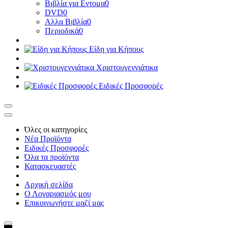
Βιβλία για Εντομα
0
DVD
0
Αλλα Βιβλία
0
Περιοδικά
0
Είδη για Κήπους
Χριστουγεννιάτικα
Ειδικές Προσφορές
Όλες οι κατηγορίες
Νέα Προϊόντα
Ειδικές Προσφορές
Όλα τα προϊόντα
Κατασκευαστές
Αρχική σελίδα
Ο Λογαριασμός μου
Επικοινωνήστε μαζί μας