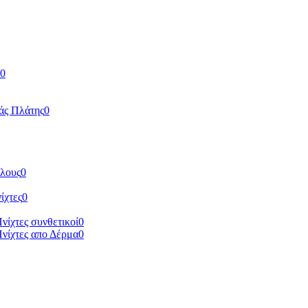
0
άς Πλάτης
0
ύλους
0
ίχτες
0
Πνίχτες συνθετικοί
0
Πνίχτες απο Δέρμα
0