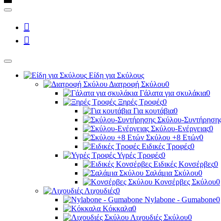
Είδη για Σκύλους
Διατροφή Σκύλου
0
Γάλατα για σκυλάκια
0
Ξηρές Τροφές
0
Για κουτάβια
0
Σκύλου-Συντήρηση
Σκύλου-Ενέργειας
0
Σκύλου +8 Ετών
0
Ειδικές Τροφές
0
Υγρές Τροφές
0
Ειδικές Κονσέρβες
0
Σαλάμια Σκύλου
0
Κονσέρβες Σκύλου
0
Λιχουδιές
0
Nylabone - Gumabone
0
Κόκκαλα
0
Λιχουδιές Σκύλου
0