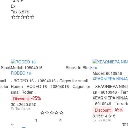
14.81€
Ex
Tax:6.57€
 Stock
Model:
10804016
Stock:
In Stock
-25%
-25%
RODEO 16
Model:
6010946
ΧΕΛΩΝΙΕΡΑ NINJA
mall
- RODEO 16 - 10804016 - Cages for small
s for
Roden - RODEO 16 - 10804016 - Cages for
- ΧΕΛΩΝΙΕΡΑ NINJ
small Roden..
εκ - 6010946 - Terr
ΧΕΛΩΝΙΕΡΑ NINJA
-25%
Discount
- 6010946 - Terrari
30.42€
40.55€
Ex Tax:24.53€
-45%
Discount
8.15€
14.81€
Ex Tax:6.57€
RODEO