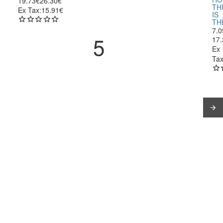
19.73€
26.30€
TH
Ex Tax:15.91€
IS
TH
7.0
17
Ex
Tax