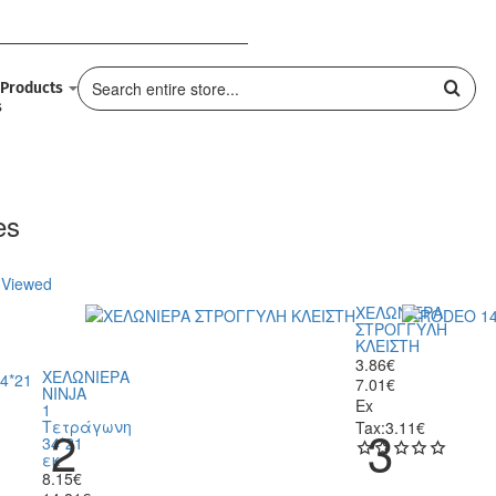
Products
Search
entire
store...
es
 Viewed
ΧΕΛΩΝΙΕΡΑ
ΣΤΡΟΓΓΥΛΗ
ΚΛΕΙΣΤΗ
3.86€
ΧΕΛΩΝΙΕΡΑ
7.01€
NINJA
Ex
1
Τετράγωνη
Tax:3.11€
34*21
εκ
8.15€