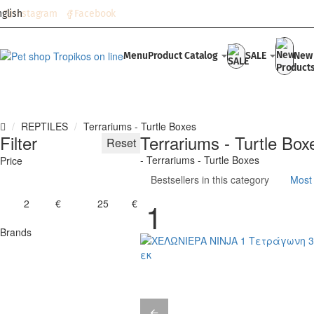
Instagram
Facebook
nglish
Menu
Product Catalog
SALE
New 
REPTILES
Terrariums - Turtle Boxes
h
Terrariums - Turtle Box
Filter
Reset
o
- Terrariums - Turtle Boxes
Price
m
e
Bestsellers in this category
Most
€
€
Brands