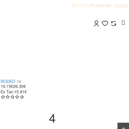
Call Us
211 4072108
Contact
RODEO 14
19.73€
26.30€
Ex Tax:15.91€