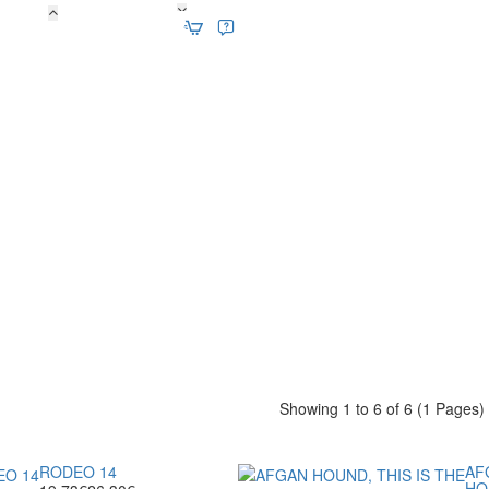
ΧΕΛΩΝΙΕΡΑ
ΠΟΛΥΓΩΝΗ
PONZA
3
Showing 1 to 6 of 6 (1 Pages)
RODEO 14
AF
HO