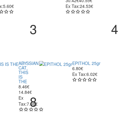
30.42€
40.55€
x:5.60€
Ex Tax:24.53€
ABYSSIAN
EPITHOL 25gr
CAT,
6.80€
THIS
Ex Tax:6.02€
IS
THE
8.46€
14.84€
Ex
Tax:7.98€