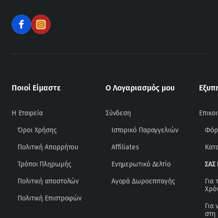
Ποιοί Είμαστε
Ο Λογαριασμός μου
Εξυπ
Η Εταιρεία
Σύνδεση
Επικο
Όροι Χρήσης
Ιστορικό Παραγγελιών
Φόρ
Πολιτική Απορρήτου
Affiliates
Κατ
Τρόποι Πληρωμής
Ενημερωτικό Δελτίο
ΣΑΣ
Πολιτική αποστολών
Αγορά Δωροεπιταγής
Για 
Χρό
Πολιτική Επιστροφών
Για 
στη