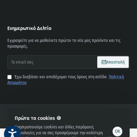
Ενημερωτικό Δελτίο
Εγγραφείτε για να μαθαίνετε πρώτοι τα νέα μας προϊόντα και τις
προσφορές.
To
Αποστολή
email
σας
Έχω διαβάσει και αποδέχομαι τους όρους στη σελίδα
Πολιτική
Απορρήτου
Copyright © 2025, Petsite.gr, All Rights Reserved
Πρώτα τα cookies 🍪
Χρησιμοποιούμε cookies και άλλες παρόμοιες
OK
τεχνολογίες για να σας προσφέρουμε την καλύτερη