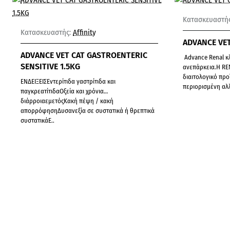
Κατασκευαστής
Κατασκευαστής:
Affinity
ADVANCE VET
ADVANCE VET CAT GASTROENTERIC
Advance Renal κλ
SENSITIVE 1.5KG
ανεπάρκεια.Η REN
διαιτολογικό προϊ
ΕΝΔΕΙΞΕΙΣΕντερίτιδα γαστρίτιδα και
περιορισμ
παγκρεατίτιδαΟξεία και χρόνια
διάρροιαεμετόςΚακή πέψη / κακή
απορρόφησηΔυσανεξία σε συστατικά ή θρεπτικά
συστατικάΕ..