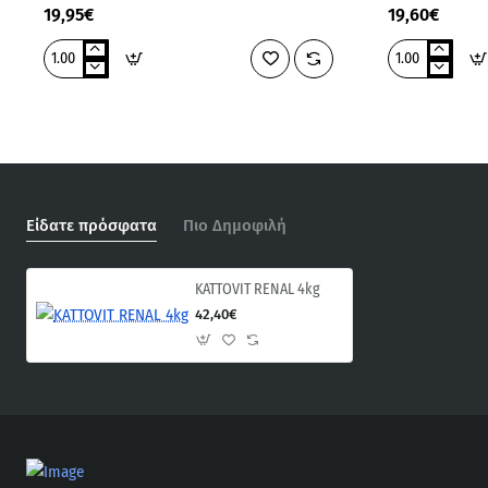
19,95€
19,60€
ADVANCE
ADVANCE
VET
VET
CAT
CAT
GASTROENTERIC
RENAL
SENSITIVE
1.5kg
1.5KG
Είδατε πρόσφατα
Πιο Δημοφιλή
KATTOVIT RENAL 4kg
42,40€